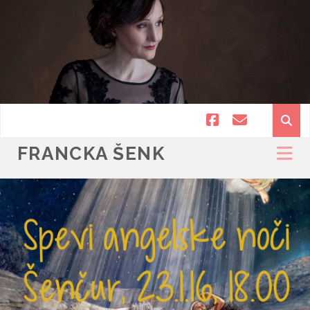
facebook
email
FRANCKA ŠENK