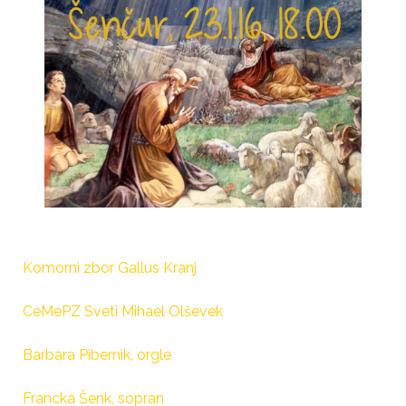
Komorni zbor Gallus Kranj
CeMePZ Sveti Mihael Olševek
Barbara Pibernik, orgle
Francka Šenk, sopran