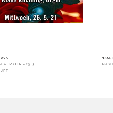
JAVA
NASL
BAT MATER – 29. 3.
NASL
FURT