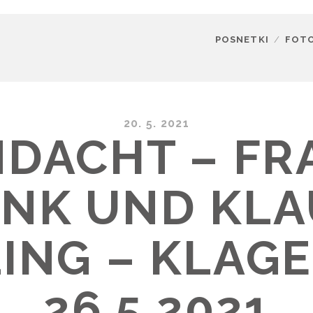
POSNETKI
FOT
20. 5. 2021
NDACHT – FR
ENK UND KLA
ING – KLAG
26.5.2021