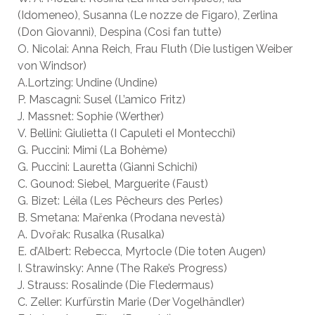
(Idomeneo), Susanna (Le nozze de Figaro), Zerlina
(Don Giovanni), Despina (Cosi fan tutte)
O. Nicolai: Anna Reich, Frau Fluth (Die lustigen Weiber
von Windsor)
A.Lortzing: Undine (Undine)
P. Mascagni: Susel (L’amico Fritz)
J. Massnet: Sophie (Werther)
V. Bellini: Giulietta (I Capuleti eI Montecchi)
G. Puccini: Mimi (La Bohème)
G. Puccini: Lauretta (Gianni Schichi)
C. Gounod: Siebel, Marguerite (Faust)
G. Bizet: Léila (Les Pêcheurs des Perles)
B. Smetana: Mařenka (Prodana nevestà)
A. Dvořak: Rusalka (Rusalka)
E. d’Albert: Rebecca, Myrtocle (Die toten Augen)
I. Strawinsky: Anne (The Rake’s Progress)
J. Strauss: Rosalinde (Die Fledermaus)
C. Zeller: Kurfürstin Marie (Der Vogelhändler)