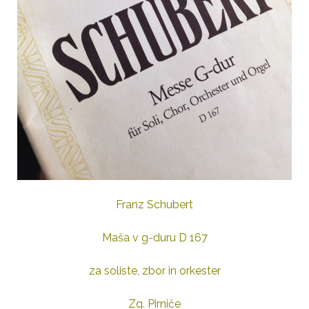
Franz Schubert
Maša v g-duru D 167
za soliste, zbor in orkester
Zg. Pirniče