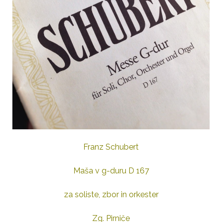
Franz Schubert
Maša v g-duru D 167
za soliste, zbor in orkester
Zg. Pirniče