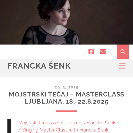
facebook
email
FRANCKA ŠENK
29. 3. 2025
MOJSTRSKI TEČAJ – MASTERCLASS
LJUBLJANA, 18.-22.8.2025
Mojstrski tečaj za solo pevce s Francko Šenk
/ Singing Master Class with Francka Šenk